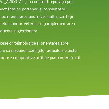
S.A. „AVICOLA” și-a construit reputația prin
spect față de parteneri și consumatori.
e menținerea unui nivel înalt al calității
melor sanitar-veterinare și implementarea
oducere și gestionare.
eselor tehnologice și orientarea spre
rii să răspundă cerințelor actuale ale pieței
roduse competitive atât pe piața internă, cât