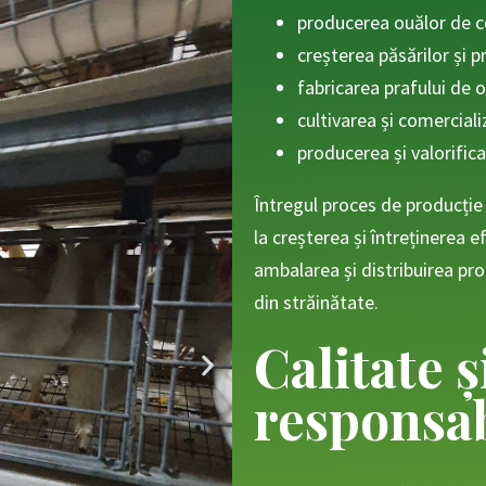
producerea ouălor de 
creșterea păsărilor și 
fabricarea prafului de 
cultivarea și comerciali
producerea și valorifica
Întregul proces de producție 
la creșterea și întreținerea e
ambalarea și distribuirea pro
din străinătate.
Calitate ș
responsab