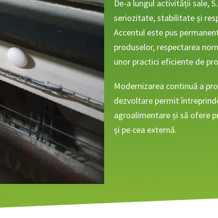
De-a lungul activității sale, 
seriozitate, stabilitate și re
Accentul este pus permanent p
produselor, respectarea nor
unor practici eficiente de pr
Modernizarea continuă a proc
dezvoltare permit întreprinde
agroalimentare și să ofere p
și pe cea externă.