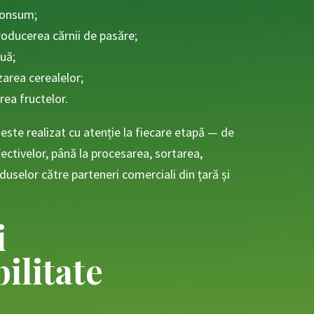
consum;
producerea cărnii de pasăre;
ouă;
zarea cerealelor;
rea fructelor.
este realizat cu atenție la fiecare etapă — de
fectivelor, până la procesarea, sortarea,
duselor către parteneri comerciali din țară și
i
ilitate