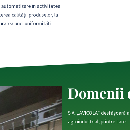
 automatizare în activitatea
erea calității produselor, la
gurarea unei uniformități
Domenii d
S.A. „AVICOLA” desfășoară act
agroindustrial, printre care: