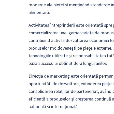
moderne ale pieței și menținând standarde îna
alimentară.
Activitatea întreprinderii este orientată spre
comercializarea unei game variate de produs
contribuind activ la dezvoltarea economiei l
produselor moldovenești pe piețele externe. 
tehnologiile utilizate și responsabilitatea fa
baza succesului obținut de-a lungul anilor.
Direcția de marketing este orientată permane
oportunități de dezvoltare, extinderea piețel
consolidarea relațiilor de parteneriat, având
eficientă a produselor și creșterea continuă a
națională și internațională.