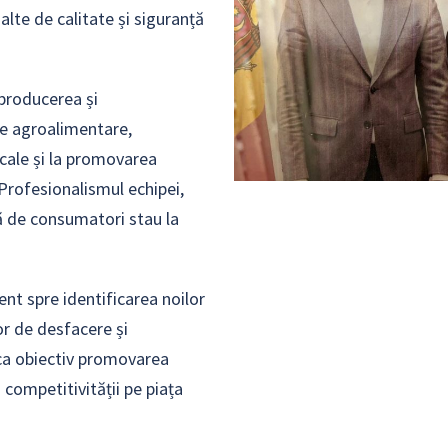
lte de calitate și siguranță
 producerea și
e agroalimentare,
ocale și la promovarea
Profesionalismul echipei,
ță de consumatori stau la
nt spre identificarea noilor
or de desfacere și
 ca obiectiv promovarea
 competitivității pe piața