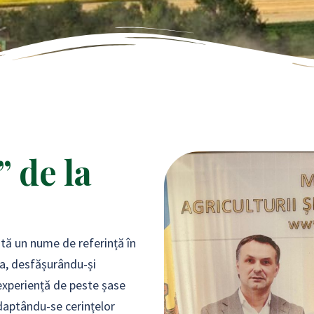
 de la
tă un nume de referință în
a, desfășurându-și
o experiență de peste șase
daptându-se cerințelor